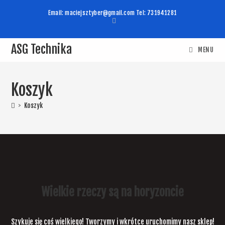
Email: maciejsztyber@gmail.com Tel: 731941281
ASG Technika
MENU
Koszyk
>
Koszyk
Wielkie rzeczy są na horyzoncie
Szykuje się coś wielkiego! Tworzymy i wkrótce uruchomimy nasz sklep!